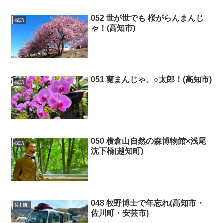
052 世が世でも 桜がらんまんじ
探訪
ゃ！(高知市)
051 蘭まんじゃ、○太郎！(高知市)
探訪
050 横倉山自然の森博物館×浅尾
探訪
沈下橋(越知町)
048 牧野博士で年忘れ(高知市・
佐川町
佐川町・安芸市)