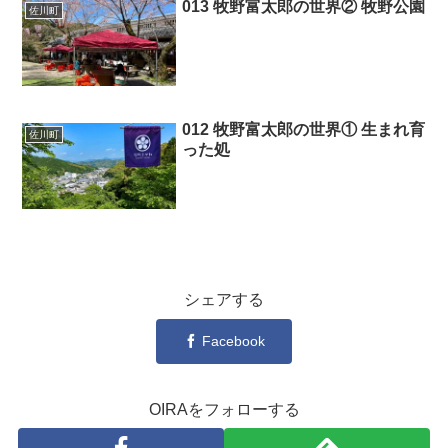
013 牧野富太郎の世界② 牧野公園
佐川町
012 牧野富太郎の世界① 生まれ育
佐川町
った処
シェアする
Facebook
OIRAをフォローする