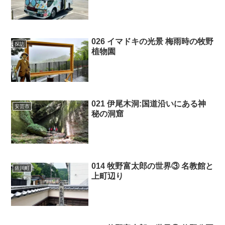
026 イマドキの光景 梅雨時の牧野
探訪
植物園
021 伊尾木洞:国道沿いにある神
安芸市
秘の洞窟
014 牧野富太郎の世界③ 名教館と
佐川町
上町辺り