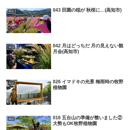
043 田園の稲が 秋桜に…(高知市)
探訪
042 月はどっちだ 月の見えない観
探訪
月会(高知市)
026 イマドキの光景 梅雨時の牧野
探訪
植物園
016 五台山の準備が整いました②
探訪
大勢もOK牧野植物園