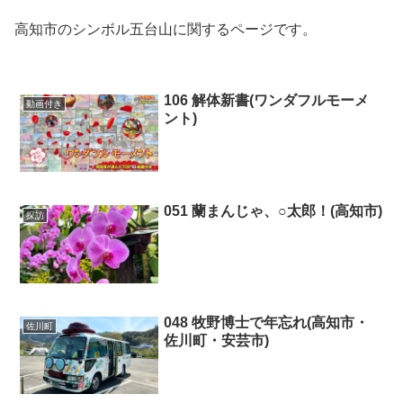
高知市のシンボル五台山に関するページです。
106 解体新書(ワンダフルモーメ
動画付き
ント)
051 蘭まんじゃ、○太郎！(高知市)
探訪
048 牧野博士で年忘れ(高知市・
佐川町
佐川町・安芸市)