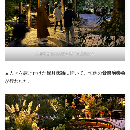
二胡演奏者の入場を見守る住職たち
▲人々を惹き付けた
観月夜話
に続いて、恒例の
音楽演奏会
が行われた。