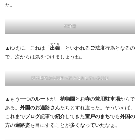
た。
鐘楼堂
でがね
▲ゆえに、これは「
出鐘
」といわれる
ご法度
行為となるの
で、次からは気をつけましょうね。
駐車場横から境内へアクセスしている歩道
▲もう一つの
ルート
が、
植物園
と
お寺
の
兼用駐車場
からで
ある。
外国
の
お遍路さん
たちとすれ違った。そういえば、
これまで
ブログ
記事で
紹介
してきた
室戸のまち
でも
外国の
方
の
遍路姿
を目にすることが
多くなっていた
なぁ。