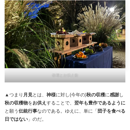
祭壇とお供え物
▲つまり
月見
とは、
神様
に対し(今年の)
秋の収穫
に
感謝
し
秋の収穫物
を
お供え
することで、
翌年も豊作であるように
と願う
伝統行事
なのである。ゆえに、単に「
団子を食べる
日ではない
」のだ。