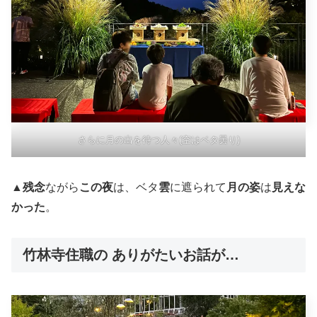
さらに月の出を待つ人々(空はベタ曇り)
▲
残念
ながら
この夜
は、ベタ
雲
に遮られて
月の姿
は
見えな
かった
。
竹林寺住職の ありがたいお話が…