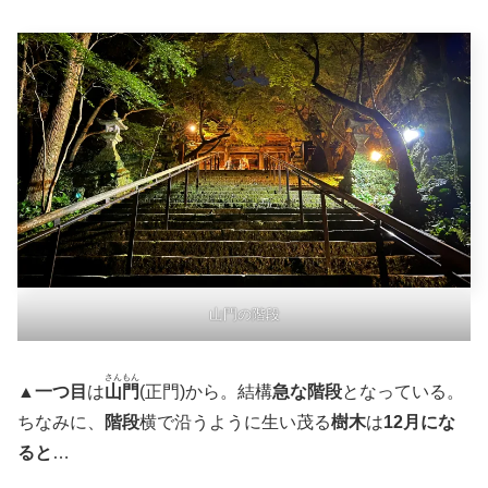
山門の階段
さんもん
▲
一つ目
は
山門
(正門)から。結構
急な階段
となっている。
ちなみに、
階段
横で沿うように生い茂る
樹木
は
12月にな
ると
…