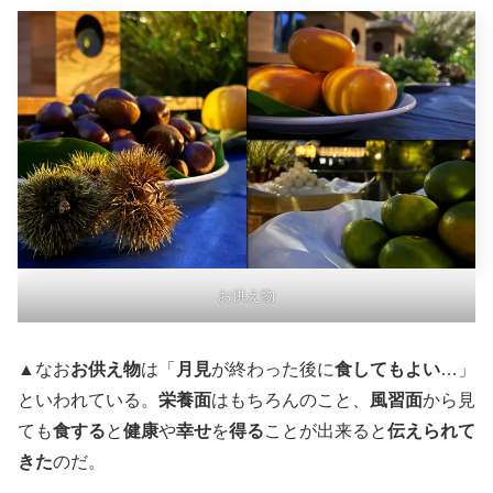
お供え物
▲なお
お供え物
は「
月見
が終わった後に
食してもよい
…」
といわれている。
栄養面
はもちろんのこと、
風習面
から見
ても
食する
と
健康
や
幸せ
を
得る
ことが出来ると
伝えられて
きた
のだ。