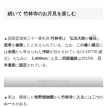
続いて 竹林寺のお月見を楽しむ
しゅほう
▲四国霊場第三十一番札所:
竹林寺
は、
弘法大師
が
修法
し
堂塔
を
修復
したと伝えられている。なお、
この像
の
建立
に
は
全国
から寄せられた
浄財
が活かされている(※1977年:建
立)。ちなみに、
1,400km
にも及ぶ
四国遍路
は2015年、
日
本遺産
に
認定
されている。
竹林寺(ラボテラスから)
▲実は、隣接した
牧野植物園
から
竹林寺
に
入る
には
二つ
の
ルート
がある。