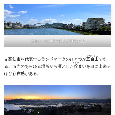
五台山と鏡川(西方面:九反田橋から)
ごだいさん
▲
高知市
を
代表
する
ランドマーク
のひとつが
五台山
であ
たたず
る。市内のあらゆる場所から
凛
とした
佇
まい
を目に出来る
ほど
存在感
がある。