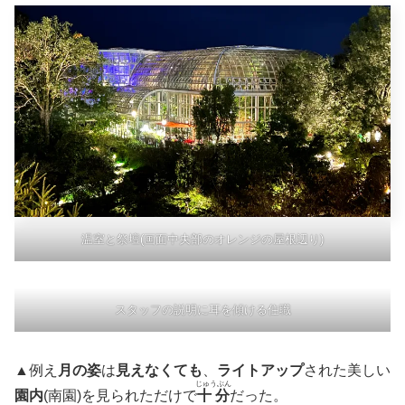
温室と祭壇(画面中央部のオレンジの屋根辺り)
スタッフの説明に耳を傾ける住職
▲例え
月の姿
は
見えなくても
、
ライトアップ
された美しい
じゅうぶん
園内
(南園)を見られただけで
十分
だった。