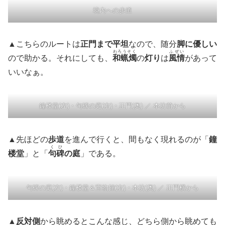
境内への歩道
▲こちらのルートは
正門まで平坦
なので、随分
脚に優しい
わろうそく
ふぜい
ので助かる。それにしても、
和蝋燭
の
灯り
は
風情
があって
いいなぁ。
鐘楼堂(左)・句碑の庭(右)・正門(奥) ／ 本坊前から
▲先ほどの
歩道
を進んで行くと、間もなく現れるのが「
鐘
くひ
楼堂
」と「
句碑
の庭
」である。
句碑の庭(左)・鐘楼堂＆宝物館(右)・本坊(奥) ／ 正門横から
▲
反対側
から眺めるとこんな感じ、どちら側から眺めても