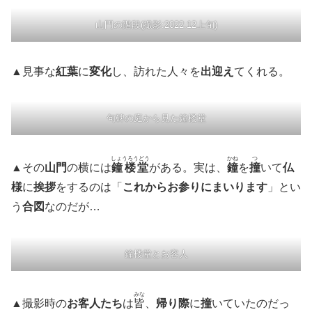
山門の階段(撮影:2022.12上旬)
▲見事な
紅葉
に
変化
し、訪れた人々を
出迎え
てくれる。
句碑の庭から見た鐘楼堂
しょうろうどう
かね
つ
▲その
山門
の横には
鐘楼堂
がある。実は、
鐘
を
撞
いて
仏
様
に
挨拶
をするのは「
これからお参りにまいります
」とい
う
合図
なのだが…
鐘楼堂とお客人
みな
▲撮影時の
お客人たち
は
皆
、
帰り際
に
撞
いていたのだっ