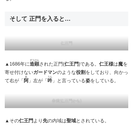
そして 正門を入ると…
仁王門
ぞうけん
▲1686年に
造顕
された正門(
仁王門
)である。
仁王様
は
魔
を
寄せ付けない
ガードマン
のような
役割
をしており、向かっ
あ
うん
て右が「
阿
」左が「
吽
」と言っている
姿
をしている。
参道(仁王門から)
▲その
仁王門
より
先
の内域は
聖域
とされている。