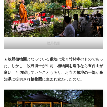
観月夜話
▲
牧野植物園
となっている
敷地
は元々
竹林寺
のものであっ
た。しかし、
牧野博士
が生前「
植物園を造るなら五台山が
良い
」と
切望
していたこともあり、お寺の
敷地の一部
が
高
知県
に提供され
植物園
に生まれ変わったのだ。