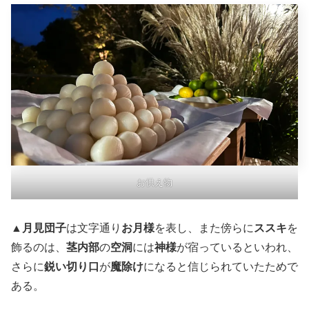
お供え物
▲
月見団子
は文字通り
お月様
を表し、また傍らに
ススキ
を
飾るのは、
茎内部
の
空洞
には
神様
が宿っているといわれ、
さらに
鋭い切り口
が
魔除け
になると信じられていたためで
ある。