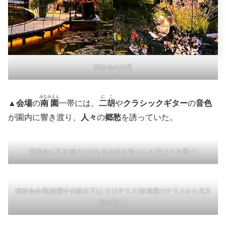
演奏会の光景
みなみえん
にこ
▲
会場
の
南園
一帯には、
二胡
や
クラシックギター
の
音色
が園内に響き渡り、
人々
の
郷愁
を誘っていた。
演奏会に耳を傾けながら月の出を待つ人々(空はベタ曇り)
演奏会会場(画面中央部右下)とラボテラス(祭壇横のテラスから北方
面の眺め)