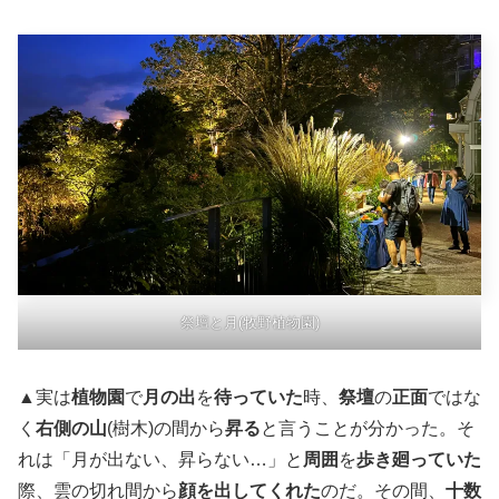
祭壇と月(牧野植物園)
▲実は
植物園
で
月の出
を
待っていた
時、
祭壇
の
正面
ではな
く
右側の山
(樹木)の間から
昇る
と言うことが分かった。そ
れは「月が出ない、昇らない…」と
周囲
を
歩き廻っていた
際、雲の切れ間から
顔を出してくれた
のだ。その間、
十
数