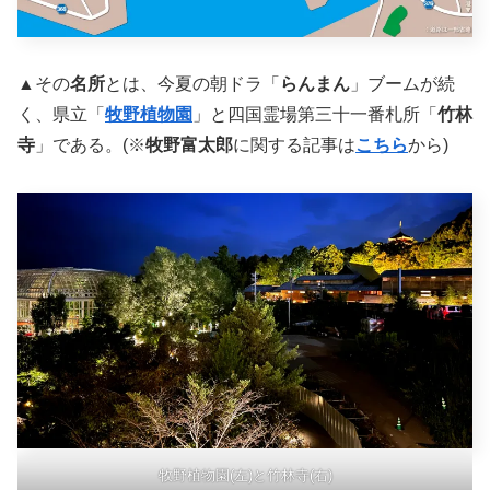
▲その
名所
とは、今夏の朝ドラ「
らんまん
」ブームが続
く、県立「
牧野植物園
」と四国霊場第三十一番札所「
竹林
寺
」である。(※
牧野富太郎
に関する記事は
こちら
から)
牧野植物園(左)と竹林寺(右)