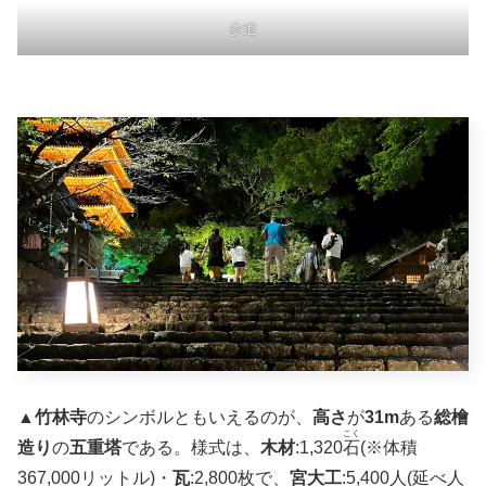
参道
▲
竹林寺
のシンボルともいえるのが、
高さ
が
31m
ある
総檜
こく
造り
の
五重塔
である。様式は、
木材
:1,320
石
(※体積
367,000リットル)・
瓦
:2,800枚で、
宮大工
:5,400人(延べ人