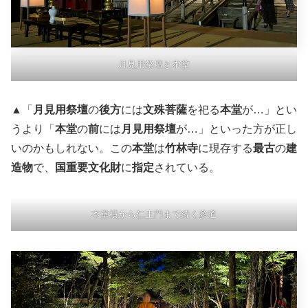
月見用祭壇と本堂
▲「
月見用祭壇
の
後方
には
文殊菩薩
を祀る
本堂
が…」とい
うより「
本堂
の
前
には
月見用祭壇
が…」といった方が正し
いのかもしれない。この
本堂
は
竹林寺
に現存する
最古
の
建
造物
で、
国重要文化財
に
指定
されている。
本堂横から仁王門まで続く参道