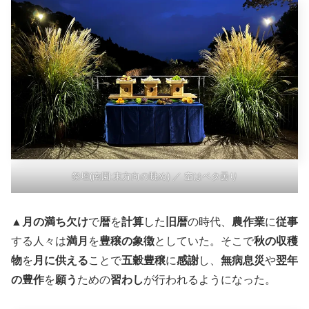
祭壇(南園:東方向の眺め) ／ 空はベタ曇り
▲
月の満ち欠け
で
暦
を
計算
した
旧暦
の時代、
農作業
に
従事
する人々は
満月
を
豊穣の象徴
としていた。そこで
秋の収穫
物
を
月に供える
ことで
五穀豊穣
に
感謝
し、
無病息災
や
翌年
の豊作
を
願う
ための
習わし
が行われるようになった。