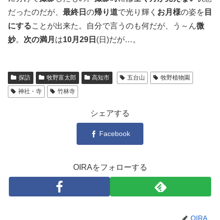
だったのだが、
最終日
の
帰り道
で光り輝く
お月様
の姿を
目
にする
ことが出来た。自分で言うのも何だが、う～ん
微
妙
。
次の満月
は
10月29日
(日)だが…。
探訪
牧野富太郎
高知市
五台山
牧野植物園
神社・寺
竹林寺
シェアする
Facebook
OIRAをフォローする
OIRA