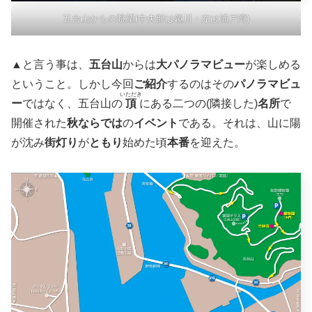
五台山からの眺望(中央部は鏡川・左は浦戸湾)
▲と言う事は、
五台山
からは
大パノラマビュー
が楽しめる
ということ。しかし今回
ご紹介
するのはその
パノラマビュ
いただき
ー
ではなく、五台山の
頂
にある二つの(隣接した)
名所
で
開催された
秋ならでは
の
イベント
である。それは、山に陽
が沈み
街灯り
が
ともり
始めた頃
本番
を迎えた。