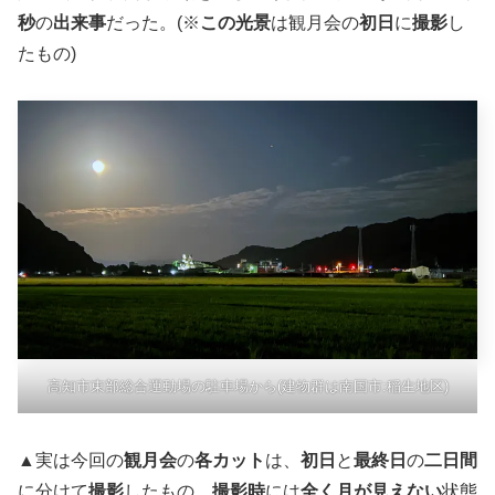
秒
の
出来事
だった。(※
この光景
は観月会の
初日
に
撮影
し
たもの)
高知市東部総合運動場の駐車場から(建物群は南国市:稲生地区)
▲実は今回の
観月会
の
各カット
は、
初日
と
最終日
の
二日間
に分けて
撮影
したもの。
撮影時
には
全く月が見えない
状態