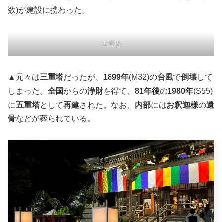
数)が建設に携わった。
五重塔
▲元々は
三重塔
だったが、
1899年
(M32)の
台風
で
倒壊
して
しまった。
全国
からの
浄財
を得て、
81年後
の
1980年
(S55)
に
五重塔
として
再建
された。なお、
内部
には
お釈迦様
の
遺
骨
などが葬られている。