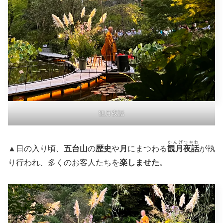
観月夜話
かんげつやわ
▲日の入り頃、
五台山
の
歴史
や
月
にまつわる
観月夜話
が執
り行われ、多くのお客人たちを
楽しませた
。