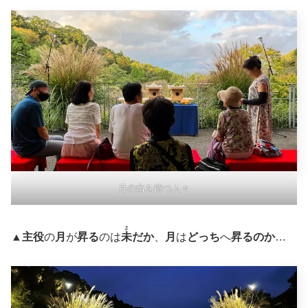
月の出を待つ人々
ま
▲
主役
の
月
が
昇る
のは
未
だか
、
月
は
どっち
へ
昇るのか
…