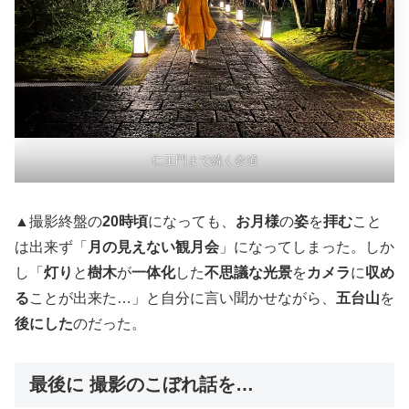
仁王門まで続く参道
▲撮影終盤の
20時頃
になっても、
お月様
の
姿
を
拝む
こと
は出来ず「
月の見えない観月会
」になってしまった。しか
し「
灯り
と
樹木
が
一体化
した
不思議な光景
を
カメラ
に
収め
る
ことが出来た…」と自分に言い聞かせながら、
五台山
を
後にした
のだった。
最後に 撮影のこぼれ話を…