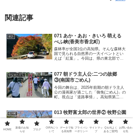
関連記事
071 あか・あお・きいろ 萌える
探訪
べふ峡(香美市香北町)
森林率が全国1位の高知県。そんな森林大
国で見られる自然界の一大イベントとい
えば「紅葉」。今回は、県の東北部で徳
島県との県境に程近い山間にある香美市
香北町の「べふ峡」が舞台。物部川の源
流にあり、急峻な山一面が紅葉に染まる
077 朝ドラ主人公:二つの故郷
やなせたかし
光景をご紹介します。
③(南国市ごめん)
今回の舞台は、2025年前期の朝ドラ主人
公の漫画家が過ごした「御免(ごめん)」の
町。視点は「道路事情」。高知県第二の
都市にも関わらず、道路事情はかつて快
適とは縁遠いものだった。その町が今、
快適な町づくりを目指して変貌を遂げよ
013 牧野富太郎の世界② 牧野公園
佐川町
うとしています。
日本植物分類学の父といわれている牧野
富太郎。彼が生まれ育った山間の小さな
新着のお知
OIRAにつ
データで知
プライバシ
サイトマッ
Q＆A(よく
お問い合わ
町:佐川町(旧:村)は今、全国放送によるTV
HOME
ブログ
らせ
いて
る高知県
ーポリシー
プ
あるご質問)
せ先