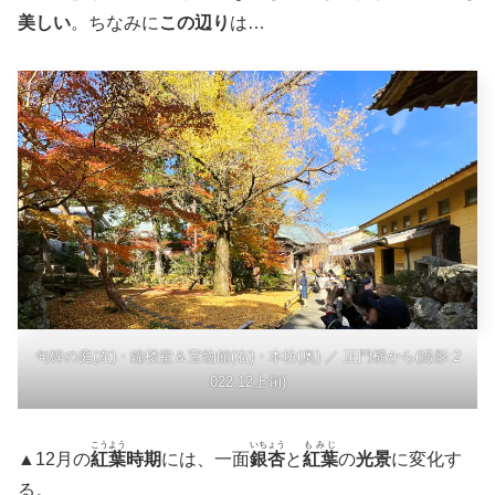
美しい
。ちなみに
この辺り
は…
句碑の庭(左)・鐘楼堂＆宝物館(右)・本坊(奥) ／ 正門横から(撮影:2
022.12上旬)
こうよう
いちょう
もみじ
▲12月の
紅葉
時期
には、一面
銀杏
と
紅葉
の
光景
に変化す
る。