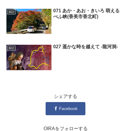
071 あか・あお・きいろ 萌える
探訪
べふ峡(香美市香北町)
027 遥かな時を越えて -龍河洞-
探訪
シェアする
Facebook
OIRAをフォローする